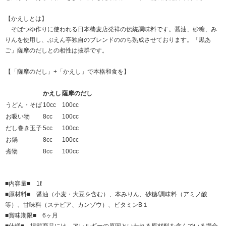
【かえしとは】
そばつゆ作りに使われる日本蕎麦店発祥の伝統調味料です。醤油、砂糖、み
りんを使用し、ぶえん亭独自のブレンドののち熟成させております。「黒あ
ご」薩摩のだしとの相性は抜群です。
【「薩摩のだし」+「かえし」で本格和食を】
かえし
薩摩のだし
うどん・そば
10cc
100cc
お吸い物
8cc
100cc
だし巻き玉子
5cc
100cc
お鍋
8cc
100cc
煮物
8cc
100cc
■内容量■ 1ℓ
■原材料■ 醤油（小麦・大豆を含む）、本みりん、砂糖/調味料（アミノ酸
等）、甘味料（ステビア、カンゾウ）、ビタミンB１
■賞味期限■ 6ヶ月