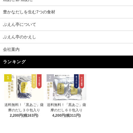
豊かなだしを生む7つの食材
ぶえん亭について
ぶえん亭のかえし
会社案内
ランキング
1
2
送料無料！「黒あご」薩
送料無料！「黒あご」薩
摩のだし３０包入り
摩のだし６０包入り
2,200円(税163円)
4,200円(税311円)