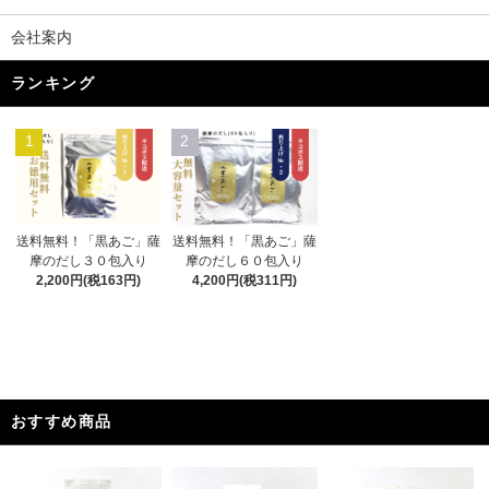
会社案内
ランキング
1
2
送料無料！「黒あご」薩
送料無料！「黒あご」薩
摩のだし３０包入り
摩のだし６０包入り
2,200円(税163円)
4,200円(税311円)
おすすめ商品