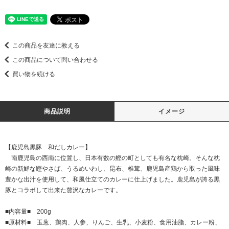
この商品を友達に教える
この商品について問い合わせる
買い物を続ける
商品説明
イメージ
【鹿児島黒豚 和だしカレー】
南鹿児島の西南に位置し、日本有数の鰹の町としても有名な枕崎。そんな枕
崎の新鮮な鰹やさば、うるめいわし、昆布、椎茸、鹿児島産鶏から取った風味
豊かな出汁を使用して、和風仕立てのカレーに仕上げました。鹿児島が誇る黒
豚とコラボして出来た贅沢なカレーです。
■内容量■ 200g
■原材料■ 玉葱、鶏肉、人参、りんご、生乳、小麦粉、食用油脂、カレー粉、