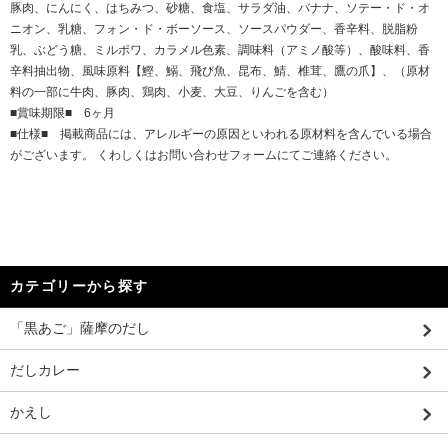
豚肉、にんにく、はちみつ、砂糖、食塩、サラダ油、バナナ、ソテー・ド・オ
ニオン、乳糖、フォン・ド・ボーソース、ソースパウダー、香辛料、脱脂粉
乳、ぶどう糖、ミルポワ、カラメル色素、調味料（アミノ酸等）、酸味料、香
辛料抽出物、風味原料【鰹、鰯、飛び魚、昆布、鯖、椎茸、鷹の爪】、（原材
料の一部に牛肉、豚肉、鶏肉、小麦、大豆、りんごを含む）
■賞味期限■ 6ヶ月
■仕様■ 掲載商品には、アレルギーの原因といわれる原材料を含んでいる場合
がございます。 くわしくはお問い合わせフォームにてご連絡ください。
カテゴリーから探す
「黒あご」薩摩のだし
だしカレー
かえし