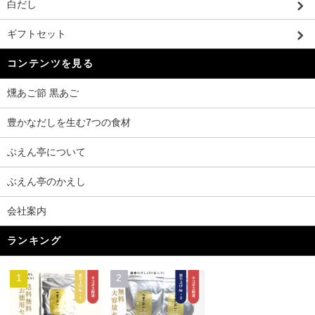
白だし
ギフトセット
コンテンツを見る
燻あご節 黒あご
豊かなだしを生む7つの食材
ぶえん亭について
ぶえん亭のかえし
会社案内
ランキング
1
2