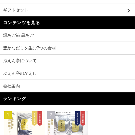
ギフトセット
コンテンツを見る
燻あご節 黒あご
豊かなだしを生む7つの食材
ぶえん亭について
ぶえん亭のかえし
会社案内
ランキング
1
2