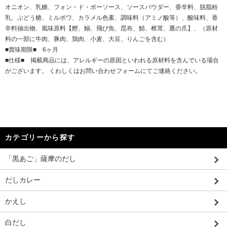
オニオン、乳糖、フォン・ド・ボーソース、ソースパウダー、香辛料、脱脂粉
乳、ぶどう糖、ミルポワ、カラメル色素、調味料（アミノ酸等）、酸味料、香
辛料抽出物、風味原料【鰹、鰯、飛び魚、昆布、鯖、椎茸、鷹の爪】、（原材
料の一部に牛肉、豚肉、鶏肉、小麦、大豆、りんごを含む）
■賞味期限■ 6ヶ月
■仕様■ 掲載商品には、アレルギーの原因といわれる原材料を含んでいる場合
がございます。 くわしくはお問い合わせフォームにてご連絡ください。
カテゴリーから探す
「黒あご」薩摩のだし
だしカレー
かえし
白だし