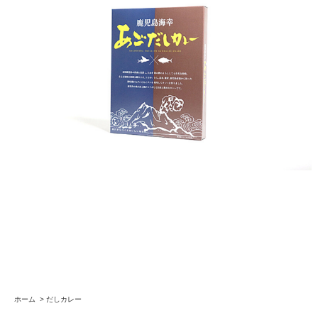
ホーム
>
だしカレー