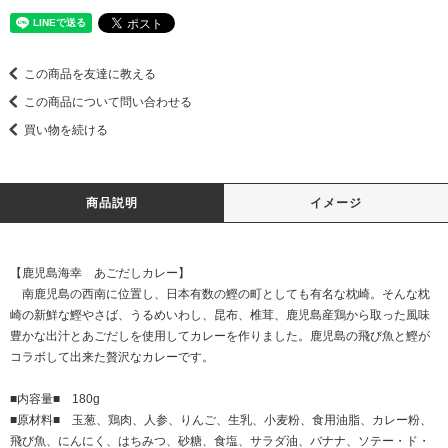
この商品を友達に教える
この商品について問い合わせる
買い物を続ける
商品説明
イメージ
【鹿児島海幸 あごだしカレー】
南鹿児島の西南に位置し、日本有数の鰹の町としても有名な枕崎。そんな枕
崎の新鮮な鰹やさば、うるめいわし、昆布、椎茸、鹿児島産鶏から取った風味
豊かな出汁とあごだしを使用してカレーを作りました。鹿児島の飛び魚と鰹が
コラボして出来た贅沢なカレーです。
■内容量■ 180g
■原材料■ 玉葱、鶏肉、人参、りんご、生乳、小麦粉、食用油脂、カレー粉、
飛び魚、にんにく、はちみつ、砂糖、食塩、サラダ油、バナナ、ソテー・ド・