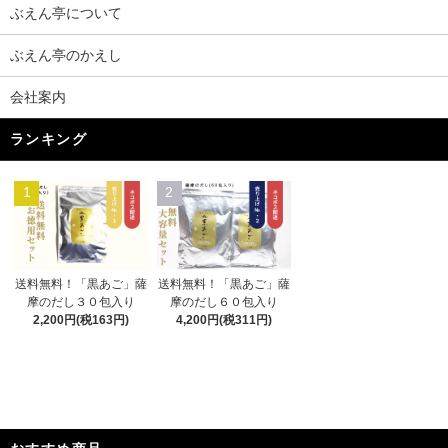
ぶえん亭について
ぶえん亭のかえし
会社案内
ランキング
1
2
送料無料！「黒あご」薩
送料無料！「黒あご」薩
摩のだし３０包入り
摩のだし６０包入り
2,200円(税163円)
4,200円(税311円)